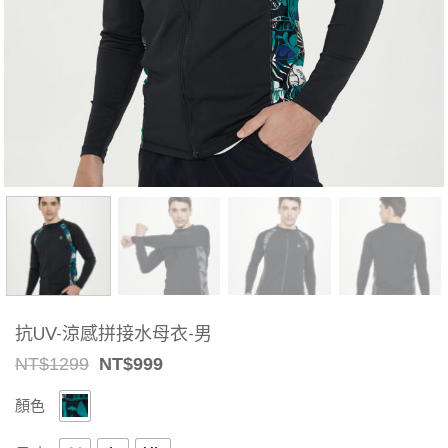
抗UV-涼感拼接水母衣-男
Original
Current
NT$
1299
NT$
999
price
price
was:
is:
顏色
NT$1299.
NT$999.