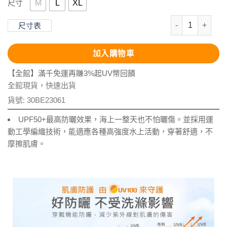
M
L
XL
尺寸
抗UV-涼感拼接
尺寸表
加入購物車
【全館】滿千免運再賺3%起UV幣回饋
全館現貨，快速出貨
貨號:
30BE23061
UPF50+最高防曬效果，海上一整天也不怕曬傷。並採用運
動工學編織技術，能適應各種高強度水上活動，穿著舒適，不
摩擦肌膚。