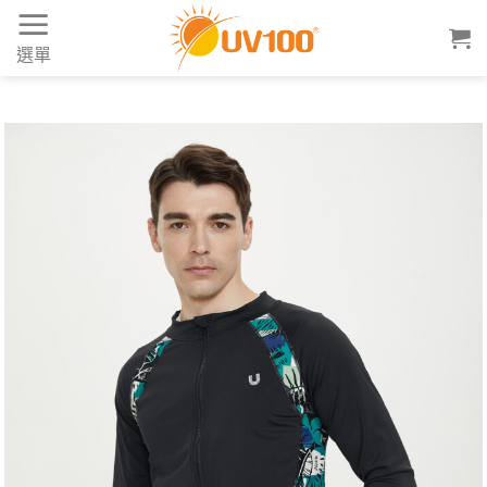
Skip
to
選單
content