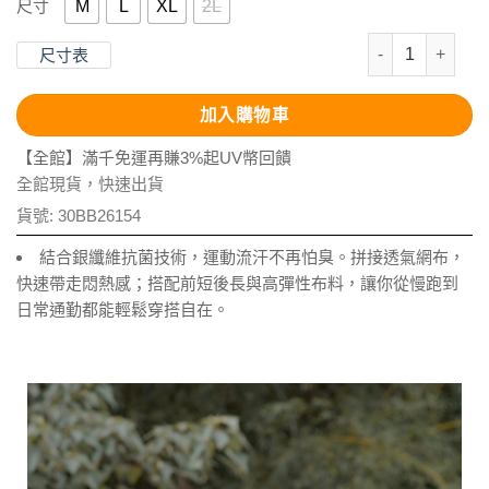
M
L
XL
2L
尺寸
抗UV-Apex
尺寸表
加入購物車
【全館】滿千免運再賺3%起UV幣回饋
全館現貨，快速出貨
貨號:
30BB26154
結合銀纖維抗菌技術，運動流汗不再怕臭。拼接透氣網布，
快速帶走悶熱感；搭配前短後長與高彈性布料，讓你從慢跑到
日常通勤都能輕鬆穿搭自在。