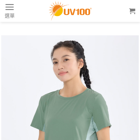
Skip
to
選單
content