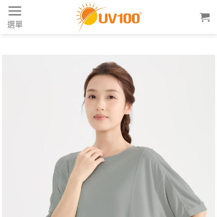
Skip
to
選單
content