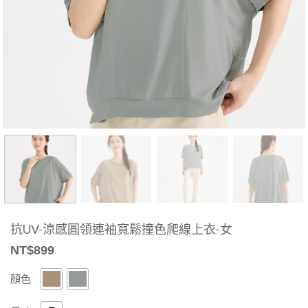
抗UV-涼感圓領連袖寬鬆撞色爬線上衣-女
NT$
899
顏色