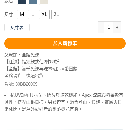
顏色
M
L
XL
2L
尺寸
抗UV-Apex
尺寸表
加入購物車
父親節．全館免運
【任選】指定款式任2件88折
【全館】滿千免運再賺3%起UV幣回饋
全館現貨，快速出貨
貨號:
30BB26009
抗UV短袖具抗菌、除臭與速乾機能。Apex 涼感布料柔軟有
彈性，搭配山系圖樣，男女皆宜。適合登山、慢跑、賞鳥與日
常休閒，是戶外愛好者的俐落機能首選。