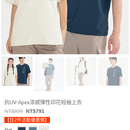
抗UV-Apex涼感彈性印花短袖上衣
Original
Current
NT$
899
NT$
791
price
price
【任2件活動優惠價】
was:
is:
NT$899.
NT$791.