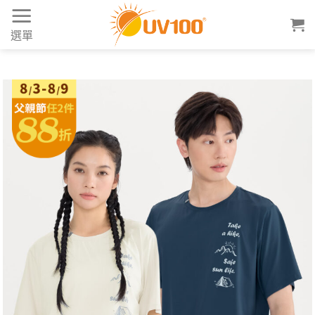
Skip
to
選單
content