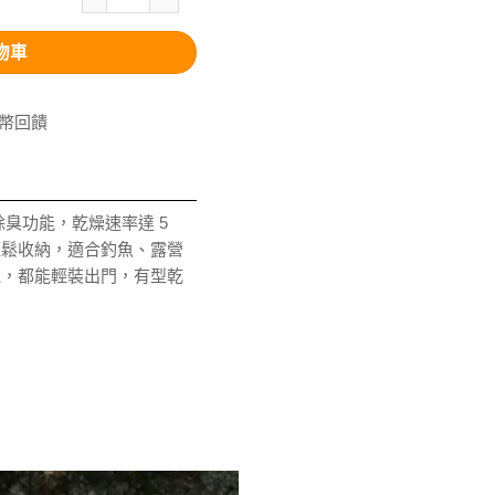
物車
V幣回饋
與除臭功能，乾燥速率達 5
輕鬆收納，適合釣魚、露營
跑，都能輕裝出門，有型乾