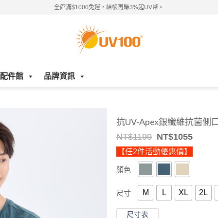
全館滿$1000免運，結帳再賺3%起UV幣。
配件館
品牌資訊
抗UV-Apex銀纖維抗菌側
Original
Curre
NT$
1199
NT$
1055
price
price
【任2件活動優惠價】
was:
is:
NT$1199.
NT$10
顏色
M
L
XL
2L
尺寸
尺寸表