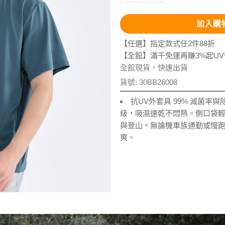
加入購
【任選】指定款式任2件88折
【全館】滿千免運再賺3%起U
全館現貨，快速出貨
貨號:
30BB26008
抗UV外套具 99% 減菌率
級，吸濕速乾不悶熱。側口袋
與登山。無論機車族通勤或慢
爽。