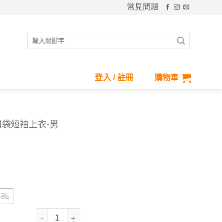
常見問題
搜
尋
關
鍵
登入 / 註冊
購物車
字:
口袋短袖上衣-男
nt
55.
3L
抗UV-Apex銀纖維抗菌側口袋短袖上衣-男 數量