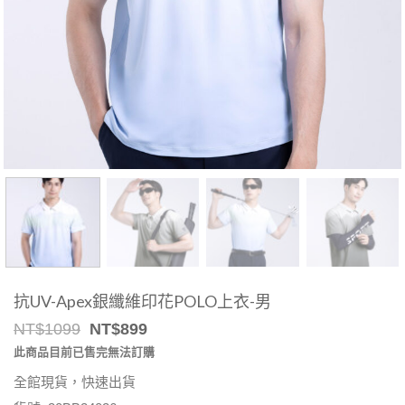
抗UV-Apex銀纖維印花POLO上衣-男
Original
Current
NT$
1099
NT$
899
price
price
此商品目前已售完無法訂購
was:
is:
NT$1099.
NT$899.
全館現貨，快速出貨