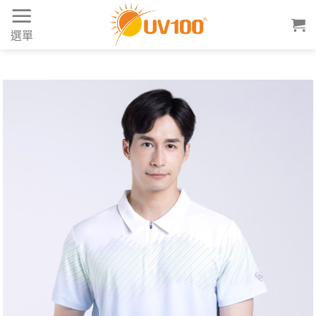
Skip
to
選單
content