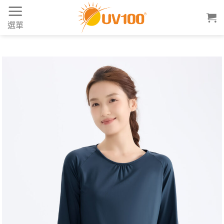
Skip
to
選單
content