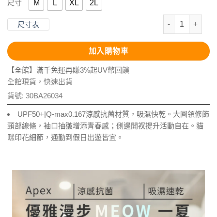
M
L
XL
2L
尺寸
抗UV-Apex
尺寸表
加入購物車
【全館】滿千免運再賺3%起UV幣回饋
全館現貨，快速出貨
貨號:
30BA26034
UPF50+|Q-max0.167涼感抗菌材質，吸濕快乾。大圓領修飾
頸部線條，袖口抽皺增添青春感；側邊開衩提升活動自在。貓
咪印花細節，通勤到假日出遊皆宜。