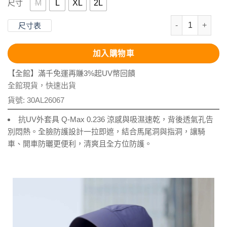
M
L
XL
2L
尺寸
抗UV-Apex
尺寸表
加入購物車
【全館】滿千免運再賺3%起UV幣回饋
全館現貨，快速出貨
貨號:
30AL26067
抗UV外套具 Q-Max 0.236 涼感與吸濕速乾，背後透氣孔告
別悶熱。全臉防護設計一拉即遮，結合馬尾洞與指洞，讓騎
車、開車防曬更便利，清爽且全方位防護。