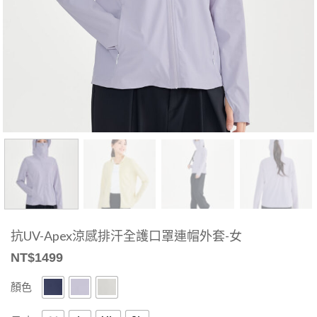
抗UV-Apex涼感排汗全護口罩連帽外套-女
NT$
1499
顏色