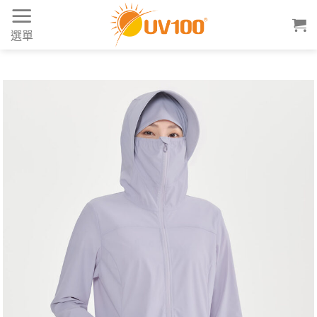
Skip
to
選單
content