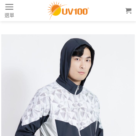
Skip
to
選單
content