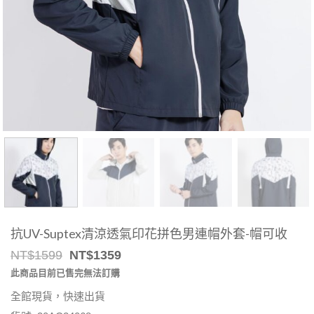
抗UV-Suptex清涼透氣印花拼色男連帽外套-帽可收
Original
Current
NT$
1599
NT$
1359
price
price
此商品目前已售完無法訂購
was:
is:
NT$1599.
NT$1359.
全館現貨，快速出貨