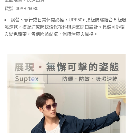
貨號:
30AB26030
露營、健行或日常休閒必備，UPF50+ 頂級防曬結合 5 級吸
濕速乾，搭配涼感防蚊環保布料與透氣開口設計。具備可拆帽
與變色織帶，告別悶熱黏膩，保持清爽與風格。