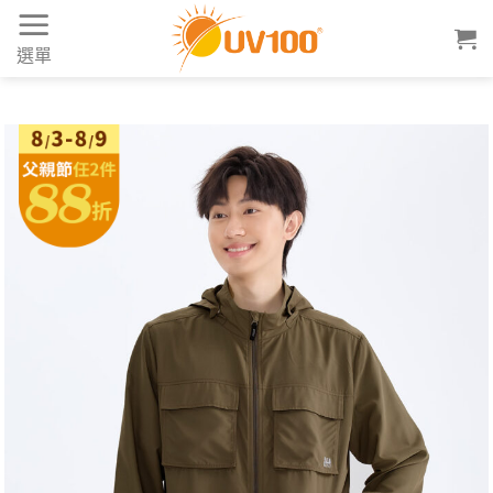
Skip
to
選單
content