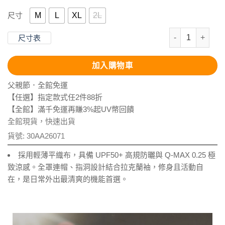
M
L
XL
2L
尺寸
抗UV-Supt
尺寸表
加入購物車
父親節．全館免運
【任選】指定款式任2件88折
【全館】滿千免運再賺3%起UV幣回饋
全館現貨，快速出貨
貨號:
30AA26071
採用輕薄平織布，具備 UPF50+ 高規防曬與 Q-MAX 0.25 極
致涼感。全罩連帽、指洞設計結合拉克蘭袖，修身且活動自
在，是日常外出最清爽的機能首選。