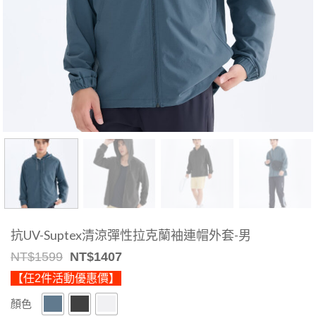
抗UV-Suptex清涼彈性拉克蘭袖連帽外套-男
Original
Current
NT$
1599
NT$
1407
price
price
【任2件活動優惠價】
was:
is:
NT$1599.
NT$1407.
顏色