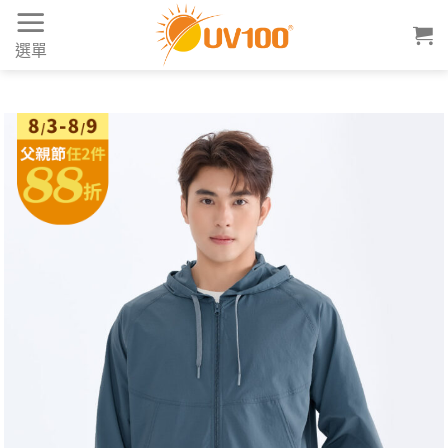
Skip
to
選單
content