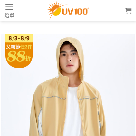
Skip
to
選單
content