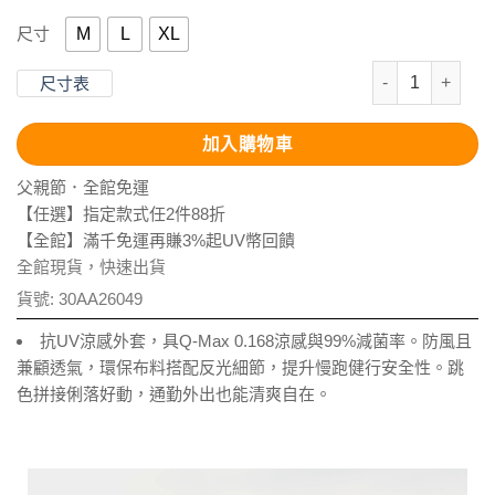
M
L
XL
尺寸
抗UV-Apex
尺寸表
加入購物車
父親節．全館免運
【任選】指定款式任2件88折
【全館】滿千免運再賺3%起UV幣回饋
全館現貨，快速出貨
貨號:
30AA26049
抗UV涼感外套，具Q-Max 0.168涼感與99%減菌率。防風且
兼顧透氣，環保布料搭配反光細節，提升慢跑健行安全性。跳
色拼接俐落好動，通勤外出也能清爽自在。