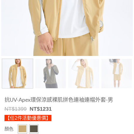
抗UV-Apex環保涼感裸肌拼色連袖連帽外套-男
Original
Current
NT$
1399
NT$
1231
price
price
【任2件活動優惠價】
was:
is:
NT$1399.
NT$1231.
顏色