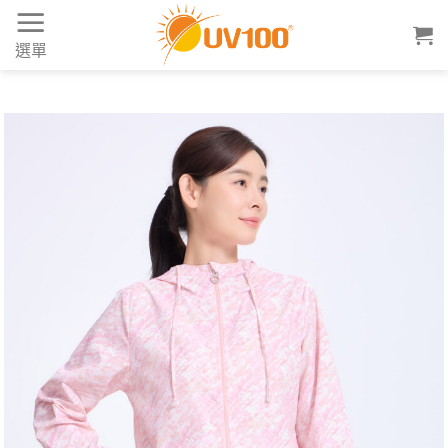
Skip
to
選單
content