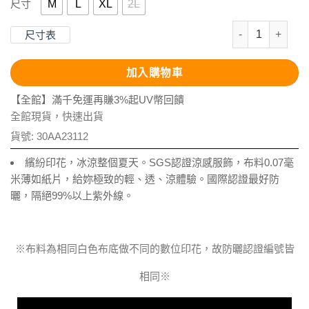
M
L
XL
2L
尺寸
抗UV-Supt
尺寸表
加入購物車
【全館】滿千免運再賺3%起UV幣回饋
全館現貨，快速出貨
貨號:
30AA23112
繽紛印花，冰涼整個夏天。SGS認證涼感服飾，布料0.07毫
米薄如紙片，給妳極致的輕、透、涼體驗。國際認證最好防
曬，隔絕99%以上紫外線。
※布料為相同白色布底做不同的數位印花，故防曬認證編號皆
相同※