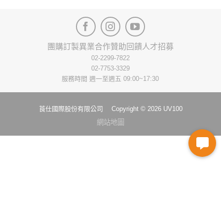
This
This
product
product
has
has
multiple
multiple
variants.
variants.
團購訂製
異業合作
贊助回饋
人才招募
The
The
02-2299-7822
options
options
02-7753-3329
may
may
服務時間 週一至週五 09:00~17:30
be
be
chosen
chosen
on
on
莨仕國際股份有限公司 Copyright © 2026 UV100
the
the
網站地圖
product
product
page
page