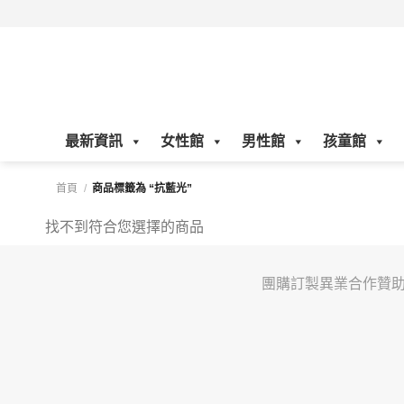
Skip
to
content
最新資訊
女性館
男性館
孩童館
首頁
/
商品標籤為 “抗藍光”
找不到符合您選擇的商品
團購訂製
異業合作
贊