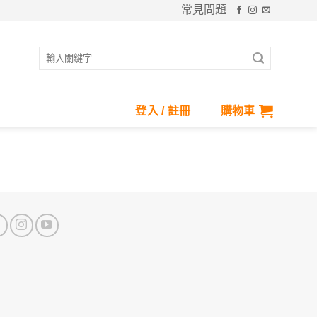
常見問題
搜
尋
關
鍵
登入 / 註冊
購物車
字: