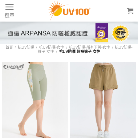
Skip
to
選單
content
首頁
/
抗UV防曬
/
抗UV防曬-女性
/
抗UV防曬-所有下著-女性
/
抗UV防曬-
褲子-女性
/
抗UV防曬-短褲褲子-女性