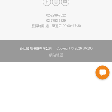
02-2299-7822
02-7753-3329
服務時間 週一至週五 09:00~17:30
莨仕國際股份有限公司 Copyright © 2026 UV100
網站地圖