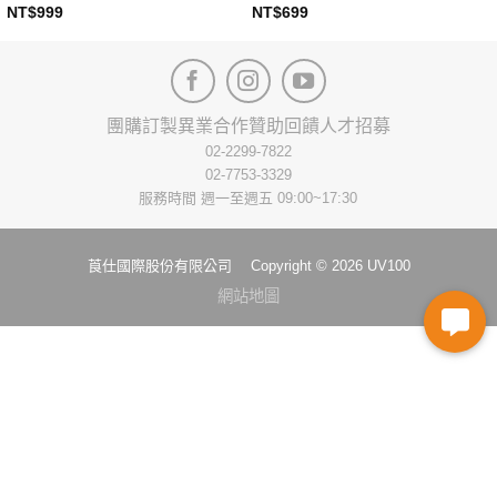
NT$
999
NT$
699
This
This
product
product
has
has
multiple
multiple
variants.
variants.
團購訂製
異業合作
贊助回饋
人才招募
The
The
02-2299-7822
options
options
02-7753-3329
may
may
服務時間 週一至週五 09:00~17:30
be
be
chosen
chosen
on
on
莨仕國際股份有限公司 Copyright © 2026 UV100
the
the
網站地圖
product
product
page
page