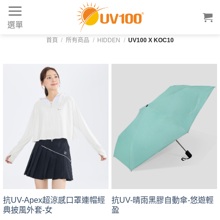
Skip
to
選單
content
首頁
/
所有商品
/
HIDDEN
/
UV100 X KOC10
抗UV-Apex超涼感口罩連帽經
抗UV-晴雨黑膠自動傘-悠遊輕
典披風外套-女
盈