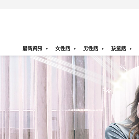
Skip
to
content
最新資訊
女性館
男性館
孩童館