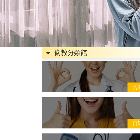
衛教分類館
防
口