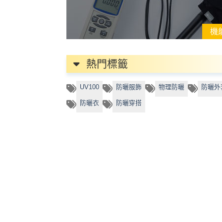
機
熱門標籤
UV100
防曬服飾
物理防曬
防曬外
防曬衣
防曬穿搭