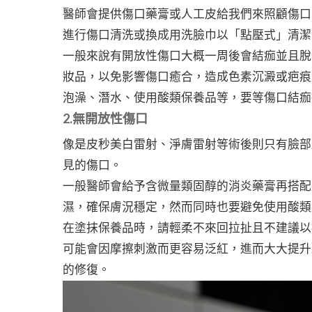
醫師會提供傷口藥膏或人工皮給我們來照顧傷口
進行傷口清洗或換成用洗臉巾以「點壓式」清潔
一般來說有開放性傷口大概一周後會結痂並且脫
妝品，以免影響傷口癒合，造成色素沉澱或疤痕
泡澡、潛水、使用酸類保養品等，要等傷口結痂
2.無開放性傷口
像是皮秒美白雷射、淨膚雷射等術後則只有臉部
見的傷口。
一般醫師會給予含微量類固醇的消炎藥膏再搭配
濕，確保膚況穩定，然而同時也要避免使用酸類
在塗抹保養品時，請輕柔不來回拉扯且不建議以
可能會因摩擦刺激而更容易泛紅，進而大大提升
的修復。