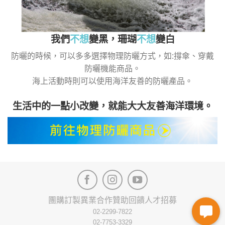
我們
不想
變黑，珊瑚
不想
變白
防曬的時候，可以多多選擇物理防曬方式，如:撐傘、穿戴
防曬機能商品。
海上活動時則可以使用海洋友善的防曬產品。
生活中的一點小改變，就能大大友善海洋環境。
團購訂製
異業合作
贊助回饋
人才招募
02-2299-7822
02-7753-3329