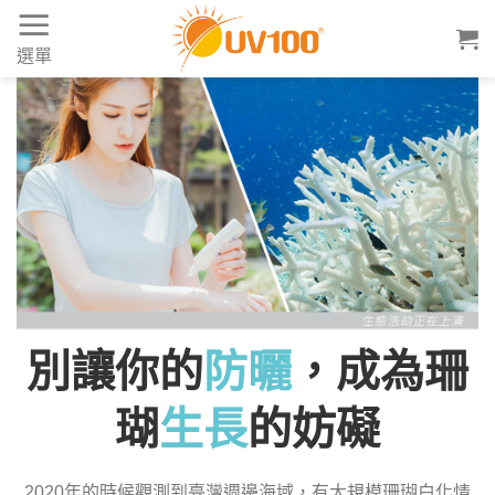
Skip
to
選單
content
別讓你的
防曬
，成為珊
瑚
生長
的妨礙
2020年的時候觀測到臺灣週邊海域，有大規模珊瑚白化情