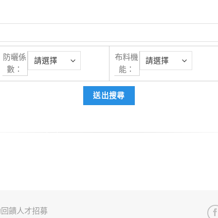
防曬係
布料機
數：
能：
助回饋
人才招募