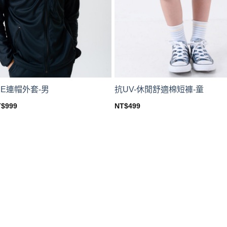
CE連帽外套-男
抗UV-休閒舒適棉短褲-童
iginal
Current
T$
999
NT$
499
ice
price
This
s:
is:
product
$1799.
NT$999.
has
multiple
variants.
The
options
may
be
chosen