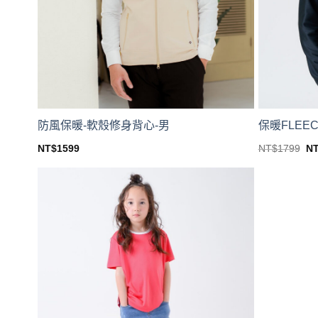
防風保暖-軟殼修身背心-男
保暖FLEE
Or
NT$
1599
NT$
1799
N
pr
This
This
wa
product
product
NT
has
has
multiple
multiple
variants.
variants.
The
The
options
options
may
may
be
be
chosen
chosen