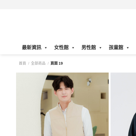
Skip
to
content
最新資訊
女性館
男性館
孩童館
首頁
/
全部商品
/
頁面 19