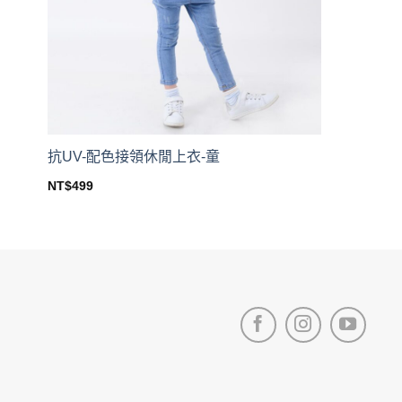
on
on
the
the
product
product
page
page
抗UV-配色接領休閒上衣-童
NT$
499
This
product
has
multiple
variants.
The
options
may
be
chosen