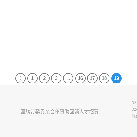
on
the
product
page
1
2
3
...
16
17
18
19
02
02
團購訂製
異業合作
贊助回饋
人才招募
服