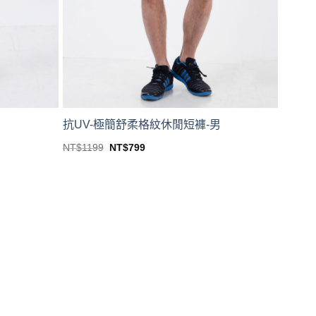
抗UV-極簡舒柔格紋休閒短褲-男
Original
Current
NT$
1199
NT$
799
price
price
This
was:
is:
product
NT$1199.
NT$799.
has
multiple
variants.
The
options
may
be
chosen