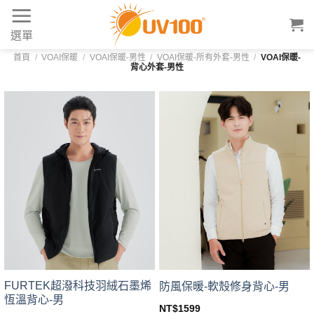
Skip
to
選單
content
首頁
/
VOAI保暖
/
VOAI保暖-男性
/
VOAI保暖-所有外套-男性
/
VOAI保暖-
背心外套-男性
FURTEK超潑科技羽絨石墨烯
防風保暖-軟殼修身背心-男
恆溫背心-男
NT$
1599