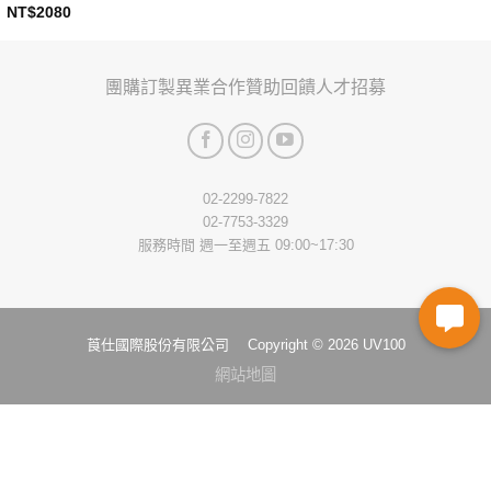
This
NT$
2080
This
product
product
has
has
multiple
團購訂製
異業合作
贊助回饋
人才招募
multiple
variants.
variants.
The
The
options
options
may
may
be
02-2299-7822
be
chosen
02-7753-3329
chosen
on
服務時間 週一至週五 09:00~17:30
on
the
the
product
product
page
page
莨仕國際股份有限公司 Copyright © 2026 UV100
網站地圖