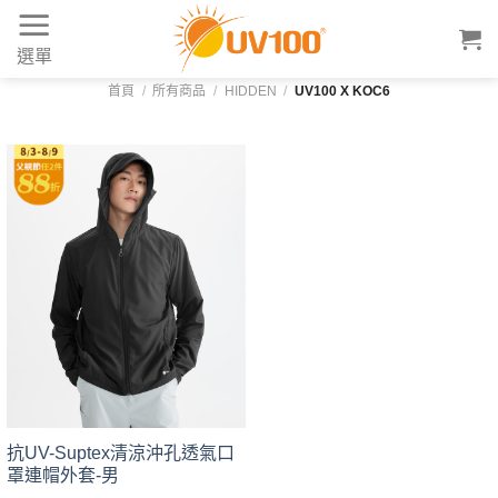
Skip
to
選單
content
首頁
/
所有商品
/
HIDDEN
/
UV100 X KOC6
抗UV-Suptex清涼沖孔透氣口
罩連帽外套-男