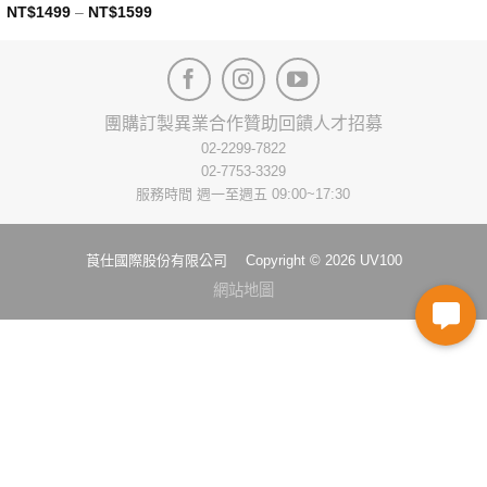
NT$
1499
–
NT$
1599
This
product
has
multiple
variants.
團購訂製
異業合作
贊助回饋
人才招募
The
02-2299-7822
options
02-7753-3329
may
服務時間 週一至週五 09:00~17:30
be
chosen
on
莨仕國際股份有限公司 Copyright © 2026 UV100
the
網站地圖
product
page