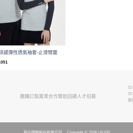
ex涼感彈性透氣袖套-止滑臂圍
inal
Current
$
351
e
price
:
is:
399.
NT$351.
02
02
團購訂製
異業合作
贊助回饋
人才招募
服
莨仕國際股份有限公司 Copyright © 2026 UV100