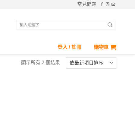
常見問題
搜
尋
關
鍵
登入 / 註冊
購物車
字:
顯示所有 2 個結果