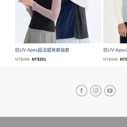
抗UV-Apex超涼感無痕袖套
抗UV-Ap
Original
Current
Orig
NT$
399
NT$
351
NT$
399
NT
price
price
pric
This
This
was:
is:
was
product
product
NT$399.
NT$351.
NT$
has
has
multiple
multiple
variants.
variants.
The
The
options
options
may
may
be
be
chosen
chosen