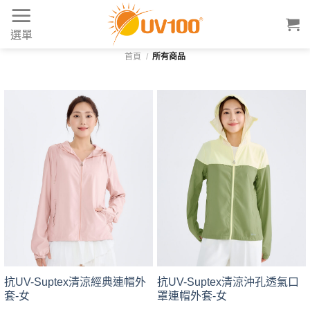
Skip
to
選單
content
首頁
/
所有商品
抗UV-Suptex清涼經典連帽外
抗UV-Suptex清涼沖孔透氣口
套-女
罩連帽外套-女