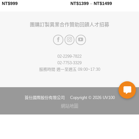
NT$
999
NT$
1399
–
NT$
1499
This
This
product
product
has
has
團購訂製
異業合作
贊助回饋
人才招募
multiple
multiple
variants.
variants.
The
The
options
options
may
may
02-2299-7822
be
be
02-7753-3329
chosen
chosen
服務時間 週一至週五 09:00~17:30
on
on
the
the
product
product
page
page
莨仕國際股份有限公司 Copyright © 2026 UV100
網站地圖