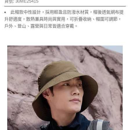
貨號:
30ME25415
此帽款中性設計，採用輕盈且防潑水材質，帽後透氣網布提
升舒適度，散熱兼具時尚與實用，可折疊收納、帽圍可調節，
戶外、登山、露營與日常皆適合穿戴。