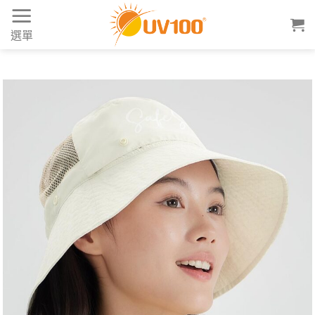
Skip
to
選單
content