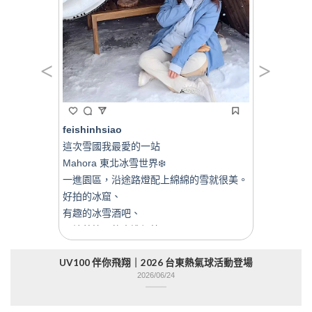
<
>
feishinhsiao
劉天松
這次雪國我最愛的一站
在台中的
Mahora 東北冰雪世界❄️
曬外套真
一進園區，沿途路燈配上綿綿的雪就很美。
陽，也不
好拍的冰窟、
有趣的冰雪酒吧、

圍繞著篝火的木造帳篷、
下次再去
讓我終於玩到雪橇腳踏車的滑雪道、
UV100 伴你飛翔｜2026 台東熱氣球活動登場
熱咖啡與棉花糖……
2026/06/24
le
呀～又冷又暖心的雪旅💙🩵