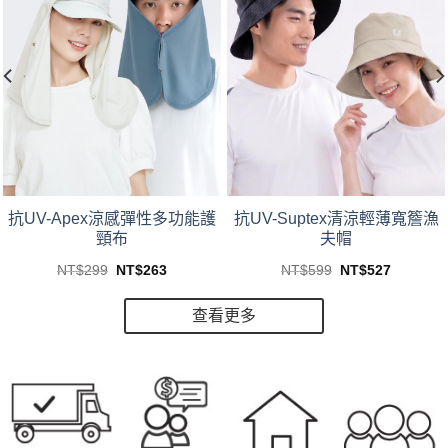
This
This
抗UV-Suptex清涼輕薄寬簷漁
抗UV-Apex涼感彈性多功能護
product
product
夫帽
頸布
has
has
Original
Current
Original
Current
NT$
599
NT$
527
NT$
299
NT$
263
multiple
multiple
price
price
price
price
was:
is:
was:
is:
variants.
variants.
NT$599.
NT$527.
3.
NT$299.
NT$263.
查看更多
The
The
options
options
may
may
be
be
chosen
chosen
on
on
the
the