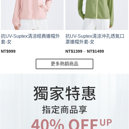
This
This
抗UV-Suptex清涼經典連帽外
抗UV-Suptex清涼沖孔透氣口
product
product
套-女
罩連帽外套-女
has
has
NT$
999
NT$
1399
–
NT$
1499
multiple
multiple
variants.
variants.
更多熱銷商品
The
The
options
options
may
may
be
be
chosen
chosen
on
on
the
the
product
product
page
page