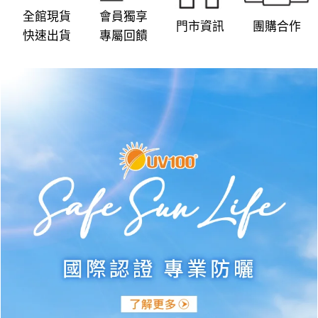
product
product
全館現貨
會員獨享
門市資訊
團購合作
page
page
快速出貨
專屬回饋