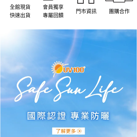
product
product
全館現貨
會員獨享
門市資訊
團購合作
page
page
快速出貨
專屬回饋