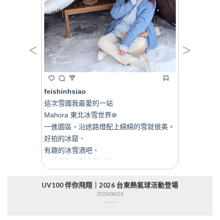
<
>
feishinhsiao
劉天松
這次雪國我最愛的一站
在台中的
Mahora 東北冰雪世界❄️
曬外套真
一進園區，沿途路燈配上綿綿的雪就很美。
陽，也不
好拍的冰窟、
有趣的冰雪酒吧、

圍繞著篝火的木造帳篷、
下次再去
讓我終於玩到雪橇腳踏車的滑雪道、
UV100 伴你飛翔｜2026 台東熱氣球活動登場
熱咖啡與棉花糖……
2026/06/24
le
呀～又冷又暖心的雪旅💙🩵