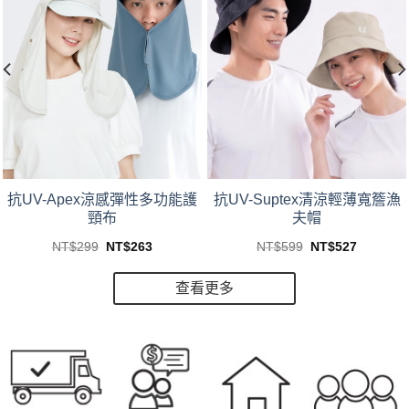
This
This
抗UV-Suptex清涼輕薄寬簷漁
抗UV-Apex涼感彈性多功能護
product
product
夫帽
頸布
has
has
Original
Current
Original
Current
NT$
599
NT$
527
NT$
299
NT$
263
multiple
multiple
price
price
price
price
was:
is:
was:
is:
variants.
variants.
NT$599.
NT$527.
1.
NT$299.
NT$263.
查看更多
The
The
options
options
may
may
be
be
chosen
chosen
on
on
the
the