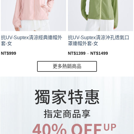
This
This
抗UV-Suptex清涼經典連帽外
抗UV-Suptex清涼沖孔透氣口
product
product
套-女
罩連帽外套-女
has
has
NT$
999
NT$
1399
–
NT$
1499
multiple
multiple
variants.
variants.
更多熱銷商品
The
The
options
options
may
may
be
be
chosen
chosen
on
on
the
the
product
product
page
page